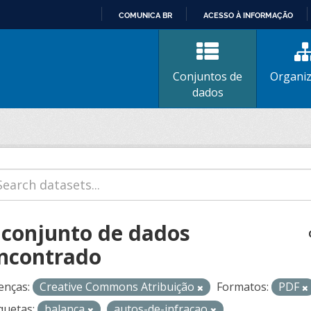
COMUNICA BR
ACESSO À INFORMAÇÃO
IR
PARA
O
Conjuntos de
Organi
CONTEÚDO
dados
 conjunto de dados
ncontrado
enças:
Creative Commons Atribuição
Formatos:
PDF
quetas:
balanca
autos-de-infracao