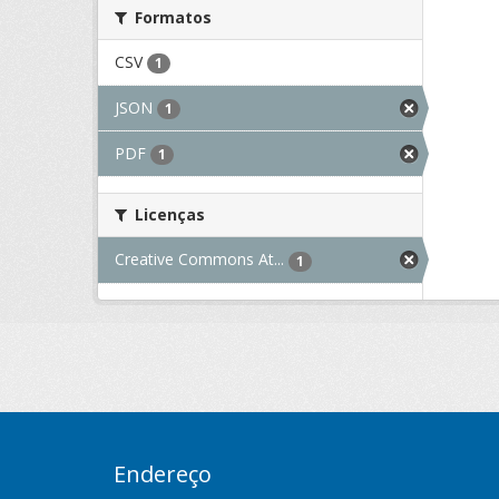
Formatos
CSV
1
JSON
1
PDF
1
Licenças
Creative Commons At...
1
Endereço