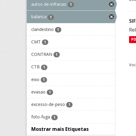
autos-de-infracao
1
balanca
1
SI
clandestino
Rel
1
P
CMT
1
CONTRAN
1
Voc
CTB
1
eixo
1
evasao
1
excesso-de-peso
1
foto-fuga
1
Mostrar mais Etiquetas