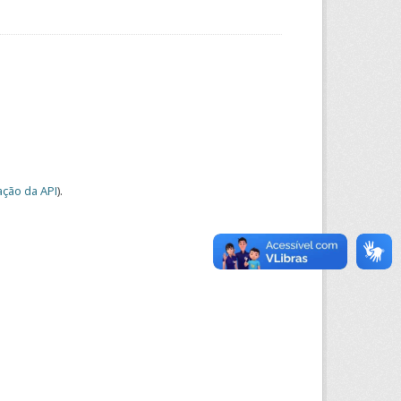
ção da API
).