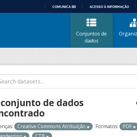
COMUNICA BR
ACESSO À INFORMAÇÃO
IR
PARA
O
Conjuntos de
Organi
CONTEÚDO
dados
 conjunto de dados
ncontrado
enças:
Creative Commons Atribuição
Formatos:
PDF
landestino
CTB