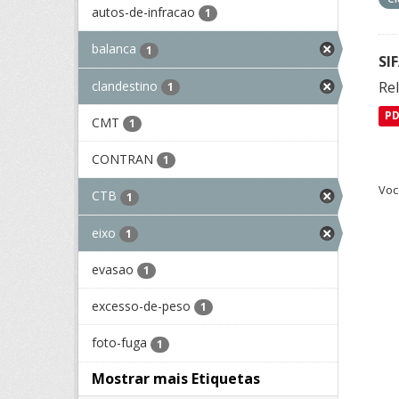
autos-de-infracao
1
balanca
1
SI
clandestino
Rel
1
P
CMT
1
CONTRAN
1
Voc
CTB
1
eixo
1
evasao
1
excesso-de-peso
1
foto-fuga
1
Mostrar mais Etiquetas