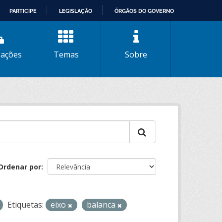
PARTICIPE
LEGISLAÇÃO
ÓRGÃOS DO GOVERNO
zações
Temas
Sobre
Ordenar por
Etiquetas:
eixo
balanca