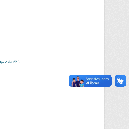
ção da API
).