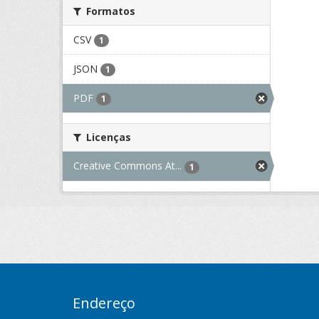
Formatos
CSV
1
JSON
1
PDF
1
Licenças
Creative Commons At...
1
Endereço