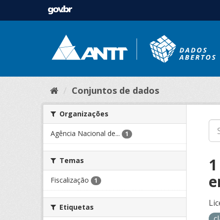
Conjuntos de dados
Organizações
Agência Nacional de...
1
1
Temas
e
Fiscalização
1
Lic
Etiquetas
c