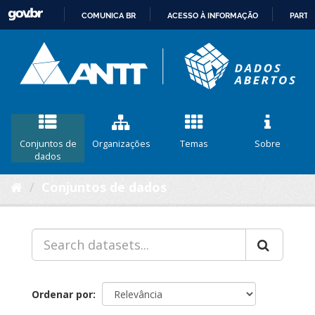
COMUNICA BR
ACESSO À INFORMAÇÃO
PARTI
IR
PARA
O
CONTEÚDO
Conjuntos de
Organizações
Temas
Sobre
dados
Conjuntos de dados
Ordenar por