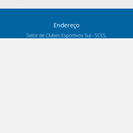
Endereço
Setor de Clubes Esportivos Sul - SCES,
trecho 03, lote 10, Projeto Orla Polo 8
- Brasília - DF
Contatos
Telefone 166
ouvidoria@antt.gov.br
Formulário Fale Conosco