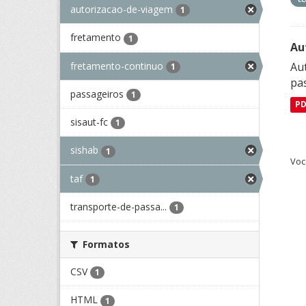
autorizacao-de-viagem
1
fretamento
1
Au
fretamento-continuo
Aut
1
pa
passageiros
1
P
sisaut-fc
1
sishab
1
Voc
taf
1
transporte-de-passa...
1
Formatos
CSV
1
HTML
1