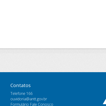
Contatos
Telefone 166
ouvidoria@antt.gov.br
Formulário Fale Conosco