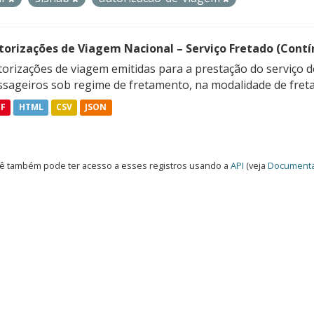
torizações de Viagem Nacional – Serviço Fretado (Contí
orizações de viagem emitidas para a prestação do serviço d
ssageiros sob regime de fretamento, na modalidade de freta
DF
HTML
CSV
JSON
ê também pode ter acesso a esses registros usando a
API
(veja
Documenta