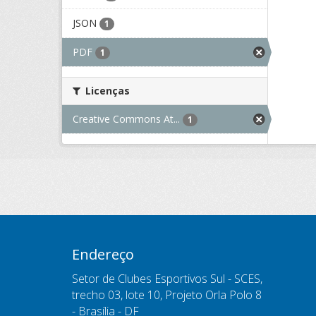
JSON
1
PDF
1
Licenças
Creative Commons At...
1
Endereço
Setor de Clubes Esportivos Sul - SCES,
trecho 03, lote 10, Projeto Orla Polo 8
- Brasília - DF