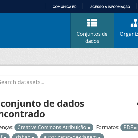
COMUNICA BR
ACESSO À INFORMAÇÃO
IR
PARA
O
Conjuntos de
Organi
CONTEÚDO
dados
 conjunto de dados
ncontrado
enças:
Creative Commons Atribuição
Formatos:
PDF
af
sishab
autorizacao-de-viagem