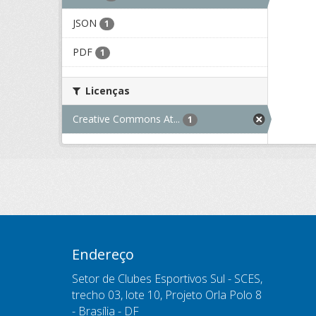
JSON
1
PDF
1
Licenças
Creative Commons At...
1
Endereço
Setor de Clubes Esportivos Sul - SCES,
trecho 03, lote 10, Projeto Orla Polo 8
- Brasília - DF