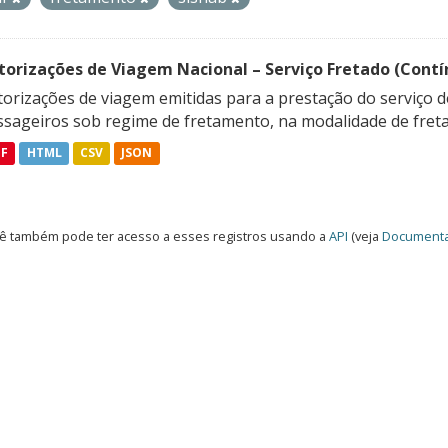
torizações de Viagem Nacional – Serviço Fretado (Contí
orizações de viagem emitidas para a prestação do serviço d
ssageiros sob regime de fretamento, na modalidade de freta
DF
HTML
CSV
JSON
ê também pode ter acesso a esses registros usando a
API
(veja
Documenta