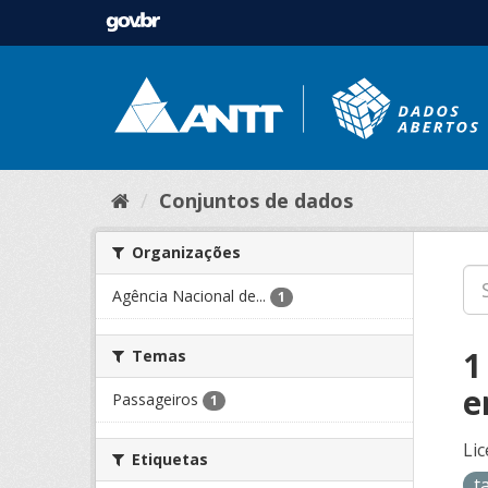
Conjuntos de dados
Organizações
Agência Nacional de...
1
1
Temas
e
Passageiros
1
Lic
Etiquetas
t