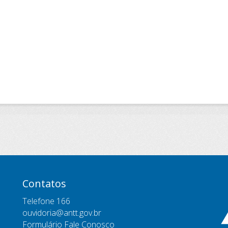
Contatos
Telefone 166
ouvidoria@antt.gov.br
Formulário Fale Conosco