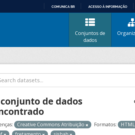
COMUNICA BR
ACESSO À INFORMAÇÃO
IR
PARA
O
Conjuntos de
Organi
CONTEÚDO
dados
 conjunto de dados
ncontrado
enças:
Creative Commons Atribuição
Formatos:
HTM
af
fretamento
sishab