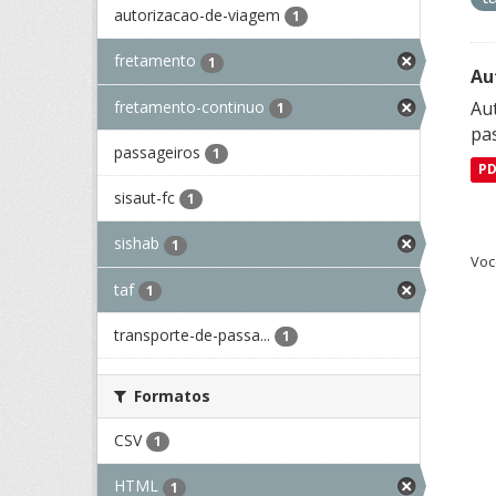
autorizacao-de-viagem
1
fretamento
1
Au
fretamento-continuo
Aut
1
pa
passageiros
1
P
sisaut-fc
1
sishab
1
Voc
taf
1
transporte-de-passa...
1
Formatos
CSV
1
HTML
1