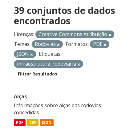
39 conjuntos de dados
encontrados
Licenças:
Creative Commons Atribuição
Temas:
Rodovias
Formatos:
PDF
JSON
Etiquetas:
infraestrutura_rodoviaria
Filtrar Resultados
Alças
Informações sobre alças das rodovias
concedidas
PDF
CSV
JSON