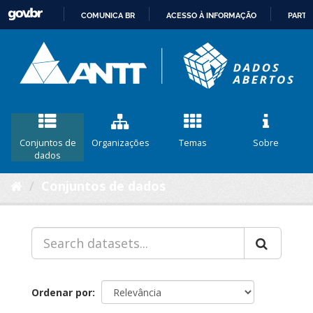
COMUNICA BR
ACESSO À INFORMAÇÃO
PARTI
IR
PARA
O
CONTEÚDO
Conjuntos de
Organizações
Temas
Sobre
dados
Conjuntos de dados
Ordenar por