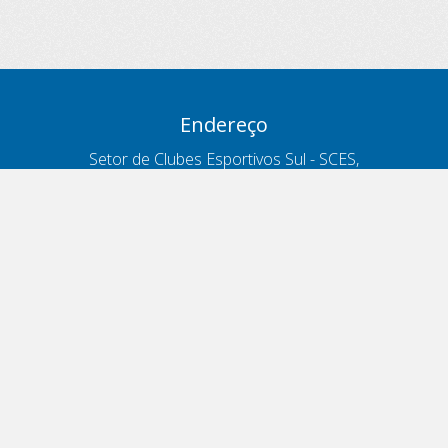
Endereço
Setor de Clubes Esportivos Sul - SCES,
trecho 03, lote 10, Projeto Orla Polo 8
- Brasília - DF
Contatos
Telefone 166
ouvidoria@antt.gov.br
Formulário Fale Conosco