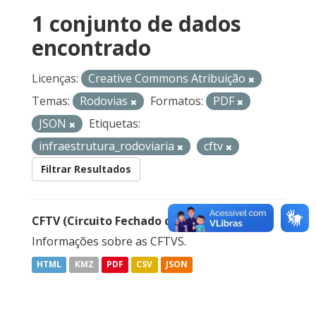
1 conjunto de dados
encontrado
Licenças:
Creative Commons Atribuição
Temas:
Rodovias
Formatos:
PDF
JSON
Etiquetas:
infraestrutura_rodoviaria
cftv
Filtrar Resultados
CFTV (Circuito Fechado de Televisão)
Informações sobre as CFTVS.
HTML
KMZ
PDF
CSV
JSON