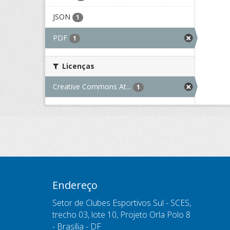
JSON
1
PDF
1
Licenças
Creative Commons At...
1
Endereço
Setor de Clubes Esportivos Sul - SCES,
trecho 03, lote 10, Projeto Orla Polo 8
- Brasília - DF