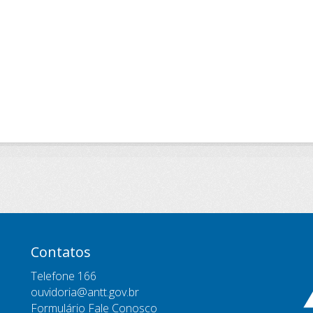
Contatos
Telefone 166
ouvidoria@antt.gov.br
Formulário Fale Conosco