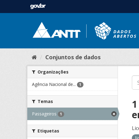
Conjuntos de dados
Organizações
Agência Nacional de...
1
1
Temas
e
Passageiros
1
Lic
Etiquetas
l