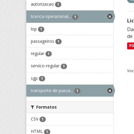
autorizacao
1
licenca-operacional...
1
Li
lop
Da
1
de 
passageiros
1
P
regular
1
servico-regular
1
Voc
sgp
1
transporte-de-passa...
1
Formatos
CSV
1
HTML
1