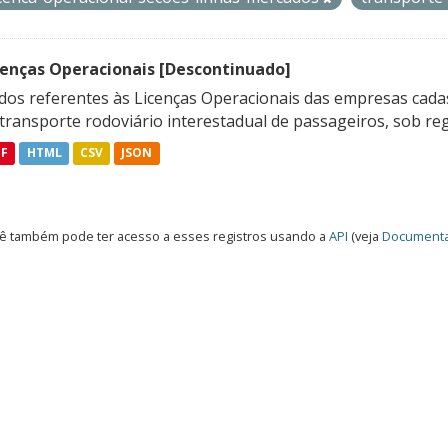
cenças Operacionais [Descontinuado]
dos referentes às Licenças Operacionais das empresas cadas
transporte rodoviário interestadual de passageiros, sob reg
DF
HTML
CSV
JSON
ê também pode ter acesso a esses registros usando a
API
(veja
Documenta