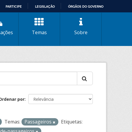
PARTICIPE
LEGISLAÇÃO
ÓRGÃOS DO GOVERNO
zações
Temas
Sobre
Ordenar por
Temas:
Passageiros
Etiquetas:
-de-passageiros