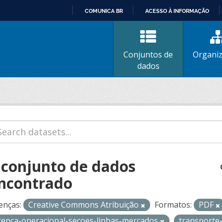
COMUNICA BR
ACESSO À INFORMAÇÃO
IR
PARA
O
Conjuntos de
Organi
CONTEÚDO
dados
 conjunto de dados
ncontrado
enças:
Creative Commons Atribuição
Formatos:
PDF
icenca-operacional-secoes-linhas-mercados
transporte