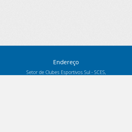
Endereço
Setor de Clubes Esportivos Sul - SCES,
trecho 03, lote 10, Projeto Orla Polo 8
- Brasília - DF
Contatos
Telefone 166
ouvidoria@antt.gov.br
Formulário Fale Conosco