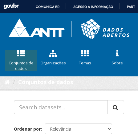
COMUNICA BR
ACESSO À INFORMAÇÃO
PARTI
IR
PARA
O
CONTEÚDO
Conjuntos de
Organizações
Temas
Sobre
dados
Conjuntos de dados
Ordenar por