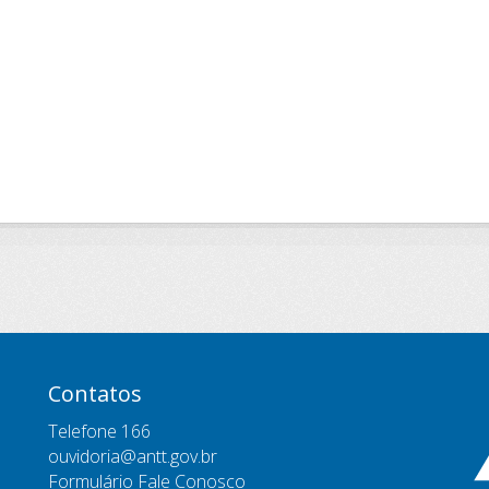
Contatos
Telefone 166
ouvidoria@antt.gov.br
Formulário Fale Conosco