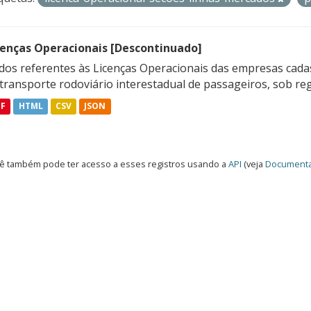
cenças Operacionais [Descontinuado]
dos referentes às Licenças Operacionais das empresas cadas
transporte rodoviário interestadual de passageiros, sob reg
DF
HTML
CSV
JSON
ê também pode ter acesso a esses registros usando a
API
(veja
Documenta