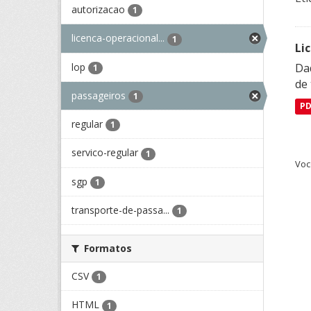
autorizacao
1
licenca-operacional...
1
Li
lop
Da
1
de 
passageiros
1
P
regular
1
servico-regular
1
Voc
sgp
1
transporte-de-passa...
1
Formatos
CSV
1
HTML
1