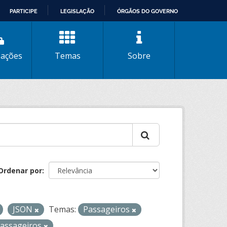
PARTICIPE
LEGISLAÇÃO
ÓRGÃOS DO GOVERNO
zações
Temas
Sobre
Ordenar por
JSON
Temas:
Passageiros
assageiros