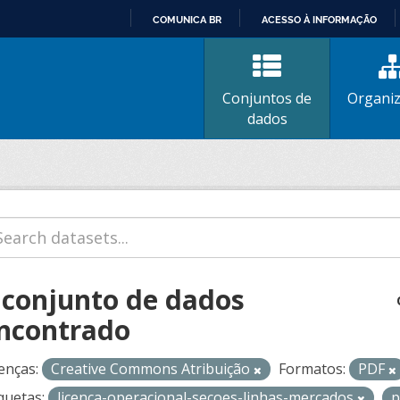
COMUNICA BR
ACESSO À INFORMAÇÃO
IR
PARA
O
Conjuntos de
Organi
CONTEÚDO
dados
 conjunto de dados
ncontrado
enças:
Creative Commons Atribuição
Formatos:
PDF
quetas:
licenca-operacional-secoes-linhas-mercados
p