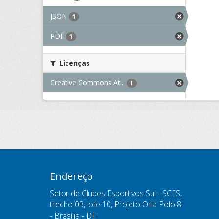
JSON
1
PDF
1
Licenças
Creative Commons At...
1
Endereço
Setor de Clubes Esportivos Sul - SCES,
trecho 03, lote 10, Projeto Orla Polo 8
- Brasília - DF