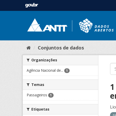
Conjuntos de dados
Organizações
Agência Nacional de...
1
1
Temas
e
Passageiros
1
Lic
Etiquetas
r