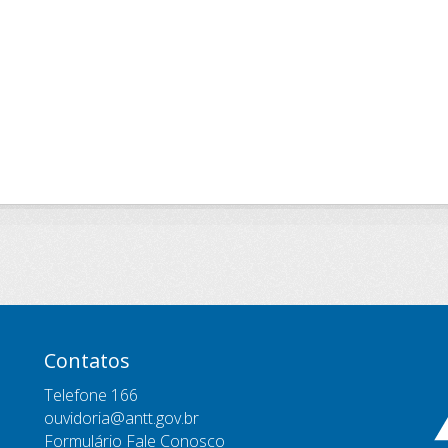
Contatos
Telefone 166
ouvidoria@antt.gov.br
Formulário Fale Conosco