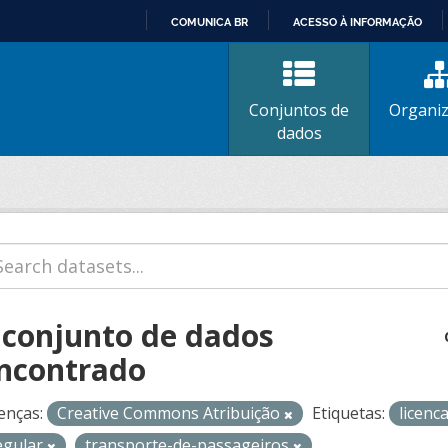
COMUNICA BR
ACESSO À INFORMAÇÃO
IR
PARA
O
Conjuntos de
Organi
CONTEÚDO
dados
 conjunto de dados
ncontrado
enças:
Creative Commons Atribuição
Etiquetas:
licenc
egular
transporte-de-passageiros