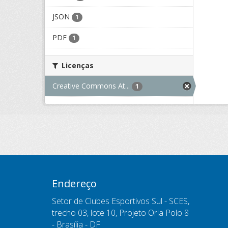
JSON
1
PDF
1
Licenças
Creative Commons At...
1
Endereço
Setor de Clubes Esportivos Sul - SCES,
trecho 03, lote 10, Projeto Orla Polo 8
- Brasília - DF