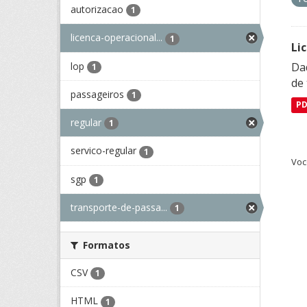
autorizacao
1
licenca-operacional...
1
Li
lop
Da
1
de 
passageiros
1
P
regular
1
servico-regular
1
Voc
sgp
1
transporte-de-passa...
1
Formatos
CSV
1
HTML
1