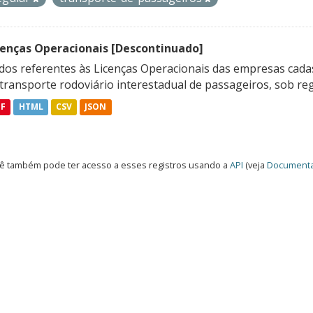
cenças Operacionais [Descontinuado]
dos referentes às Licenças Operacionais das empresas cadas
transporte rodoviário interestadual de passageiros, sob reg
DF
HTML
CSV
JSON
ê também pode ter acesso a esses registros usando a
API
(veja
Documenta