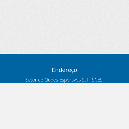
Endereço
Setor de Clubes Esportivos Sul - SCES,
trecho 03, lote 10, Projeto Orla Polo 8
- Brasília - DF
Contatos
Telefone 166