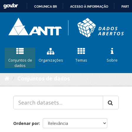
COMUNICA BR
ACESSO À INFORMAÇÃO
PARTI
IR
PARA
O
CONTEÚDO
Conjuntos de
Organizações
Temas
Sobre
dados
Conjuntos de dados
Ordenar por