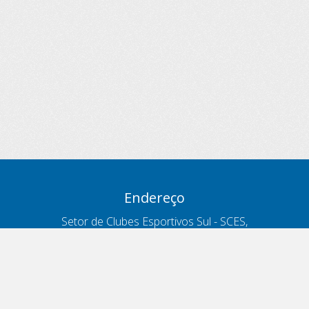
Endereço
Setor de Clubes Esportivos Sul - SCES,
trecho 03, lote 10, Projeto Orla Polo 8
- Brasília - DF
Contatos