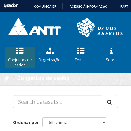
COMUNICA BR
ACESSO À INFORMAÇÃO
PARTI
IR
PARA
O
CONTEÚDO
Conjuntos de
Organizações
Temas
Sobre
dados
Conjuntos de dados
Ordenar por