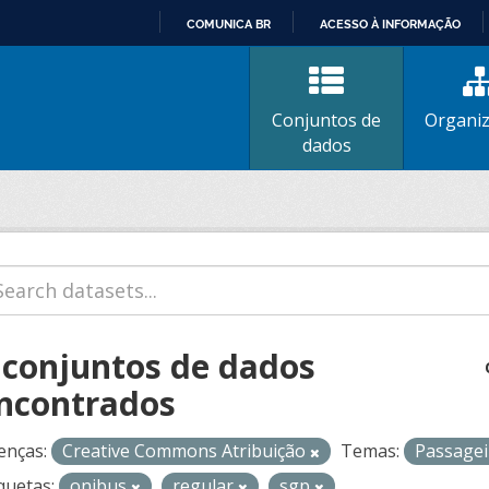
COMUNICA BR
ACESSO À INFORMAÇÃO
IR
PARA
O
Conjuntos de
Organi
CONTEÚDO
dados
 conjuntos de dados
ncontrados
enças:
Creative Commons Atribuição
Temas:
Passage
quetas:
onibus
regular
sgp