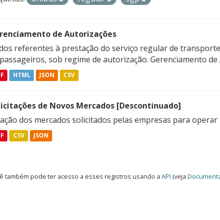
renciamento de Autorizações
os referentes à prestação do serviço regular de transporte 
 passageiros, sob regime de autorização. Gerenciamento de A
DF
HTML
JSON
CSV
licitações de Novos Mercados [Descontinuado]
lação dos mercados solicitados pelas empresas para operar 
DF
CSV
JSON
ê também pode ter acesso a esses registros usando a
API
(veja
Documenta