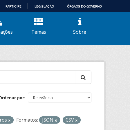
PARTICIPE
LEGISLAÇÃO
ÓRGÃOS DO GOVERNO
zações
Temas
Sobre
Ordenar por
iros
Formatos:
JSON
CSV