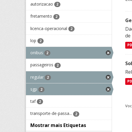
autorizacao
2
fretamento
2
Ge
licenca-operacional
Dad
2
de
lop
2
P
onibus
2
So
passageiros
2
Re
regular
2
P
sgp
2
taf
2
Voc
transporte-de-passa...
2
Mostrar mais Etiquetas