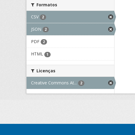
Formatos
CSV
2
JSON
2
PDF
2
HTML
1
Licenças
Creative Commons At...
2