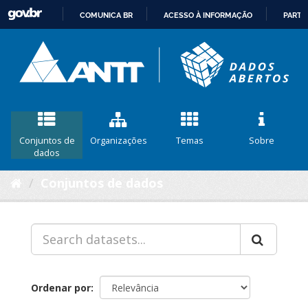
COMUNICA BR
ACESSO À INFORMAÇÃO
PARTI
IR
PARA
O
CONTEÚDO
Conjuntos de
Organizações
Temas
Sobre
dados
Conjuntos de dados
Ordenar por