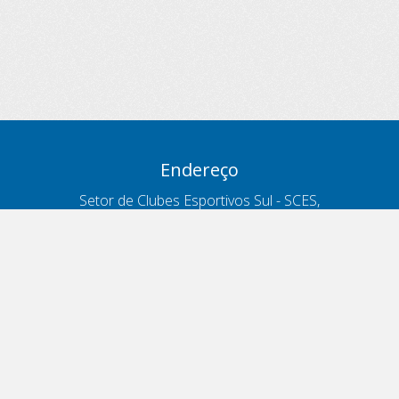
Endereço
Setor de Clubes Esportivos Sul - SCES,
trecho 03, lote 10, Projeto Orla Polo 8
- Brasília - DF
Contatos
Telefone 166
ouvidoria@antt.gov.br
Formulário Fale Conosco