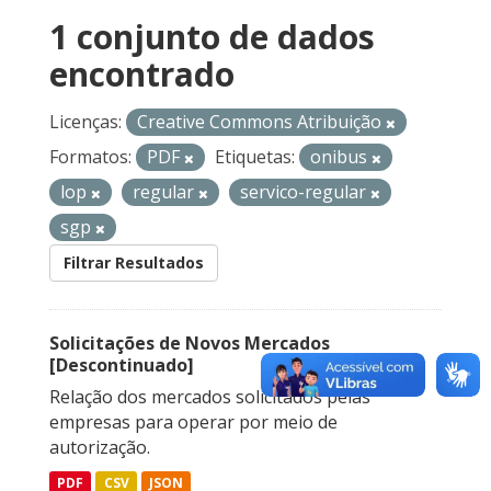
1 conjunto de dados
encontrado
Licenças:
Creative Commons Atribuição
Formatos:
PDF
Etiquetas:
onibus
lop
regular
servico-regular
sgp
Filtrar Resultados
Solicitações de Novos Mercados
[Descontinuado]
Relação dos mercados solicitados pelas
empresas para operar por meio de
autorização.
PDF
CSV
JSON