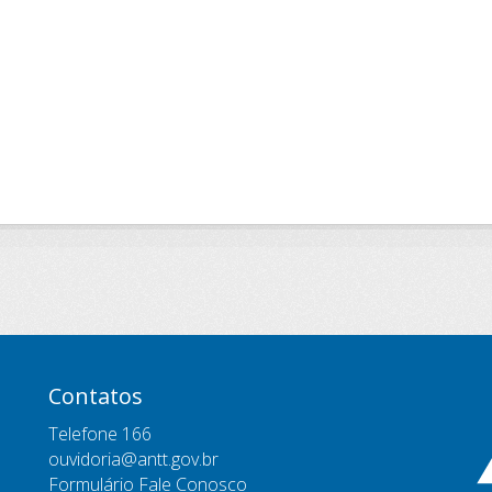
Contatos
Telefone 166
ouvidoria@antt.gov.br
Formulário Fale Conosco