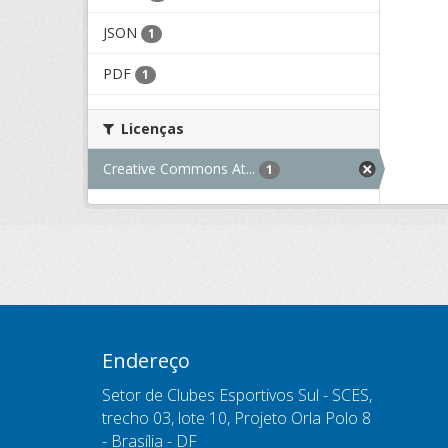
JSON
1
PDF
1
Licenças
Creative Commons At...
1
Endereço
Setor de Clubes Esportivos Sul - SCES,
trecho 03, lote 10, Projeto Orla Polo 8
- Brasília - DF