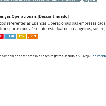
cenças Operacionais [Descontinuado]
dos referentes às Licenças Operacionais das empresas cadas
transporte rodoviário interestadual de passageiros, sob reg
DF
HTML
CSV
JSON
ê também pode ter acesso a esses registros usando a
API
(veja
Documenta