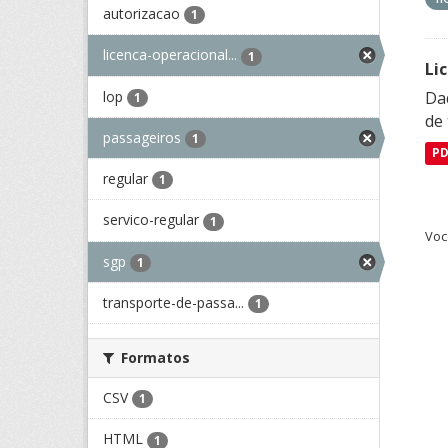
autorizacao
1
licenca-operacional...
1
Li
lop
Da
1
de 
passageiros
1
P
regular
1
servico-regular
1
Voc
sgp
1
transporte-de-passa...
1
Formatos
CSV
1
HTML
1