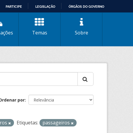
PARTICIPE
LEGISLAÇÃO
ÓRGÃOS DO GOVERNO
zações
Temas
Sobre
Ordenar por
iros
Etiquetas:
passageiros