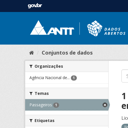
Conjuntos de dados
Organizações
Agência Nacional de...
1
1
Temas
e
Passageiros
1
Lic
Etiquetas
l