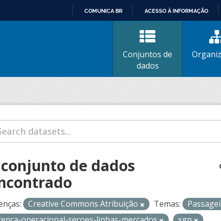
COMUNICA BR
ACESSO À INFORMAÇÃO
IR
PARA
O
Conjuntos de
Organi
CONTEÚDO
dados
 conjunto de dados
ncontrado
enças:
Creative Commons Atribuição
Temas:
Passage
icenca-operacional-secoes-linhas-mercados
sgp