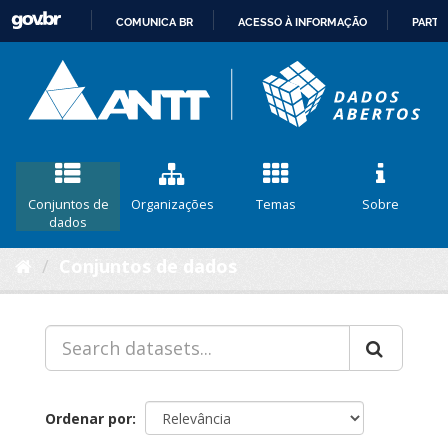
COMUNICA BR
ACESSO À INFORMAÇÃO
PARTI
IR
PARA
O
CONTEÚDO
Conjuntos de
Organizações
Temas
Sobre
dados
Conjuntos de dados
Ordenar por