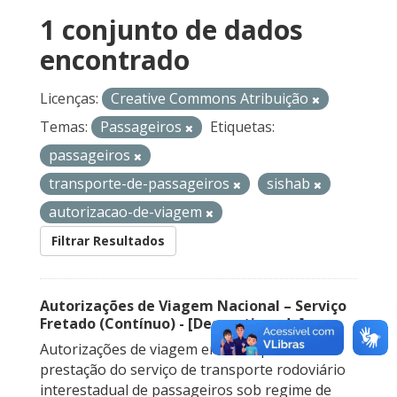
1 conjunto de dados
encontrado
Licenças:
Creative Commons Atribuição
Temas:
Passageiros
Etiquetas:
passageiros
transporte-de-passageiros
sishab
autorizacao-de-viagem
Filtrar Resultados
Autorizações de Viagem Nacional – Serviço
Fretado (Contínuo) - [Descontinuado]
Autorizações de viagem emitidas para a
prestação do serviço de transporte rodoviário
interestadual de passageiros sob regime de