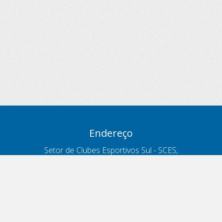
Endereço
Setor de Clubes Esportivos Sul - SCES,
trecho 03, lote 10, Projeto Orla Polo 8
- Brasília - DF
Contatos