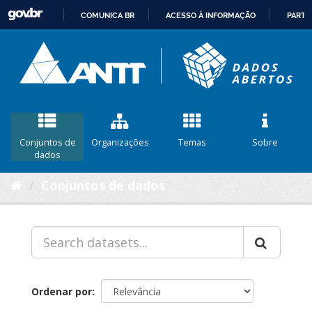
COMUNICA BR
ACESSO À INFORMAÇÃO
PARTI
IR
PARA
O
CONTEÚDO
Conjuntos de
Organizações
Temas
Sobre
dados
Conjuntos de dados
Ordenar por