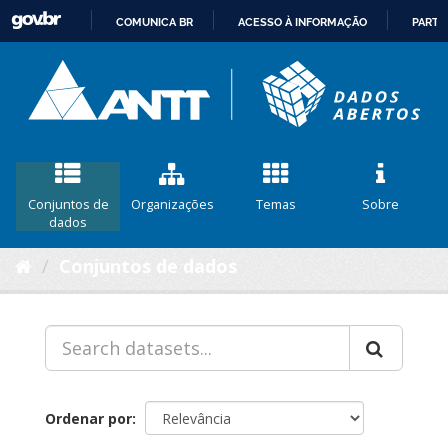
COMUNICA BR
ACESSO À INFORMAÇÃO
PARTI
IR
PARA
O
CONTEÚDO
Conjuntos de
Organizações
Temas
Sobre
dados
Conjuntos de dados
Ordenar por