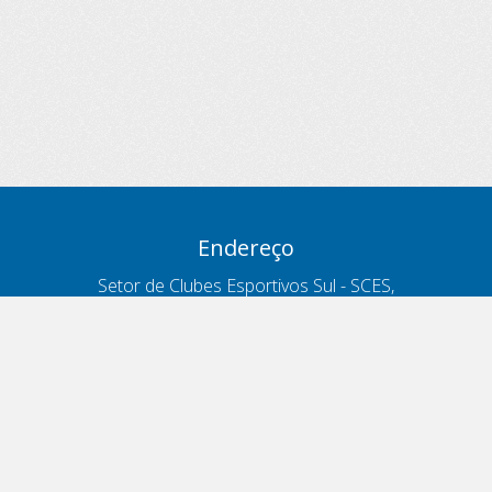
Endereço
Setor de Clubes Esportivos Sul - SCES,
trecho 03, lote 10, Projeto Orla Polo 8
- Brasília - DF
Contatos
Telefone 166
ouvidoria@antt.gov.br