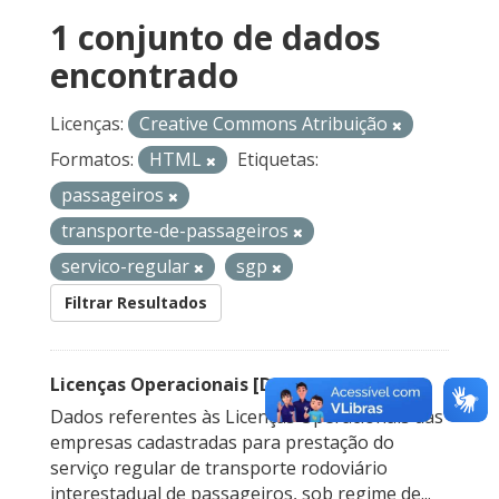
1 conjunto de dados
encontrado
Licenças:
Creative Commons Atribuição
Formatos:
HTML
Etiquetas:
passageiros
transporte-de-passageiros
servico-regular
sgp
Filtrar Resultados
Licenças Operacionais [Descontinuado]
Dados referentes às Licenças Operacionais das
empresas cadastradas para prestação do
serviço regular de transporte rodoviário
interestadual de passageiros, sob regime de...