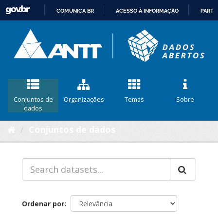
COMUNICA BR
ACESSO À INFORMAÇÃO
PARTI
IR
PARA
O
CONTEÚDO
Conjuntos de
Organizações
Temas
Sobre
dados
Conjuntos de dados
Ordenar por