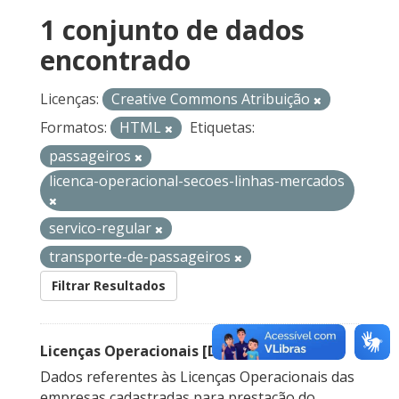
1 conjunto de dados
encontrado
Licenças:
Creative Commons Atribuição
Formatos:
HTML
Etiquetas:
passageiros
licenca-operacional-secoes-linhas-mercados
servico-regular
transporte-de-passageiros
Filtrar Resultados
Licenças Operacionais [Descontinuado]
Dados referentes às Licenças Operacionais das
empresas cadastradas para prestação do