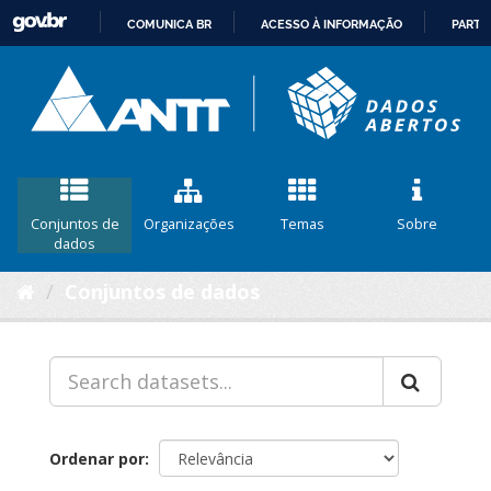
COMUNICA BR
ACESSO À INFORMAÇÃO
PARTI
IR
PARA
O
CONTEÚDO
Conjuntos de
Organizações
Temas
Sobre
dados
Conjuntos de dados
Ordenar por