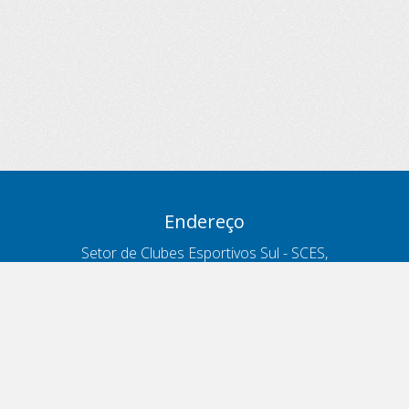
Endereço
Setor de Clubes Esportivos Sul - SCES,
trecho 03, lote 10, Projeto Orla Polo 8
- Brasília - DF
Contatos
Telefone 166