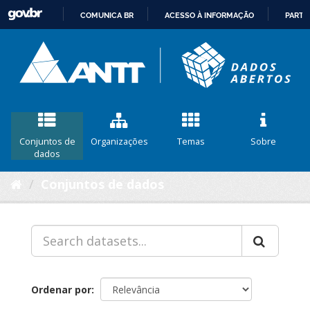
COMUNICA BR
ACESSO À INFORMAÇÃO
PARTI
IR
PARA
O
CONTEÚDO
Conjuntos de
Organizações
Temas
Sobre
dados
Conjuntos de dados
Ordenar por