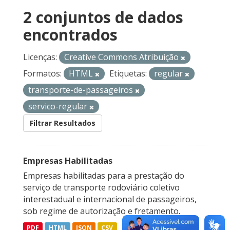
2 conjuntos de dados
encontrados
Licenças:
Creative Commons Atribuição
Formatos:
HTML
Etiquetas:
regular
transporte-de-passageiros
servico-regular
Filtrar Resultados
Empresas Habilitadas
Empresas habilitadas para a prestação do
serviço de transporte rodoviário coletivo
interestadual e internacional de passageiros,
sob regime de autorização e fretamento.
PDF
HTML
JSON
CSV