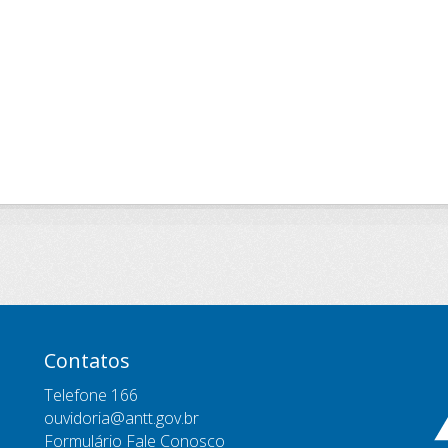
Contatos
Telefone 166
ouvidoria@antt.gov.br
Formulário Fale Conosco