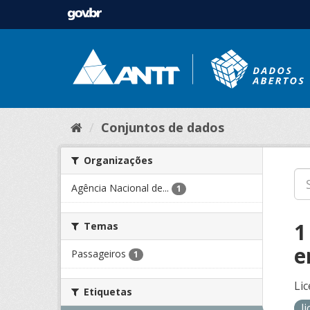
Conjuntos de dados
Organizações
Agência Nacional de...
1
1
Temas
e
Passageiros
1
Lic
Etiquetas
l