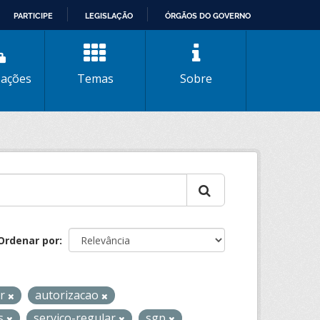
PARTICIPE
LEGISLAÇÃO
ÓRGÃOS DO GOVERNO
zações
Temas
Sobre
Ordenar por
ar
autorizacao
os
servico-regular
sgp