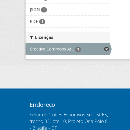
JSON
1
PDF
1
Licenças
Creative Commons At...
1
Endereço
Setor de Clubes Esportivos Sul - SCES,
trecho 03, lote 10, Projeto Orla Polo 8
- Brasília - DF