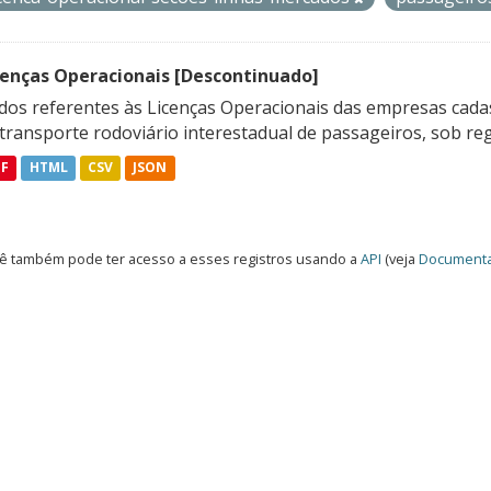
cenças Operacionais [Descontinuado]
dos referentes às Licenças Operacionais das empresas cadas
transporte rodoviário interestadual de passageiros, sob reg
DF
HTML
CSV
JSON
ê também pode ter acesso a esses registros usando a
API
(veja
Documenta