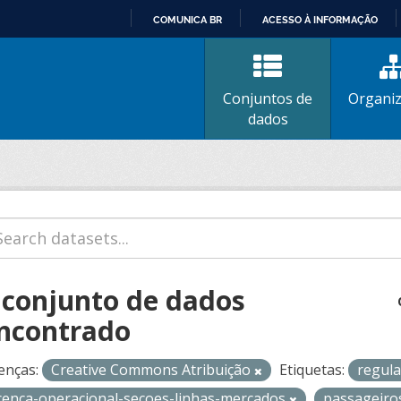
COMUNICA BR
ACESSO À INFORMAÇÃO
IR
PARA
O
Conjuntos de
Organi
CONTEÚDO
dados
 conjunto de dados
ncontrado
enças:
Creative Commons Atribuição
Etiquetas:
regul
icenca-operacional-secoes-linhas-mercados
passageir