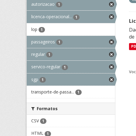
autorizacao
1
licenca-operacional...
1
Li
lop
Da
1
de 
passageiros
1
P
regular
1
servico-regular
1
Voc
sgp
1
transporte-de-passa...
1
Formatos
CSV
1
HTML
1