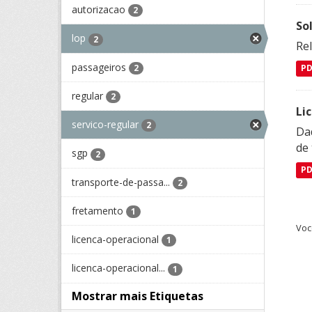
autorizacao
2
So
lop
2
Re
passageiros
2
P
regular
2
Li
servico-regular
2
Da
de 
sgp
2
P
transporte-de-passa...
2
fretamento
1
Voc
licenca-operacional
1
licenca-operacional...
1
Mostrar mais Etiquetas