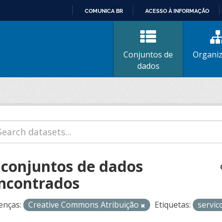
COMUNICA BR
ACESSO À INFORMAÇÃO
IR
PARA
O
Conjuntos de
Organi
CONTEÚDO
dados
 conjuntos de dados
ncontrados
enças:
Creative Commons Atribuição
Etiquetas:
servic