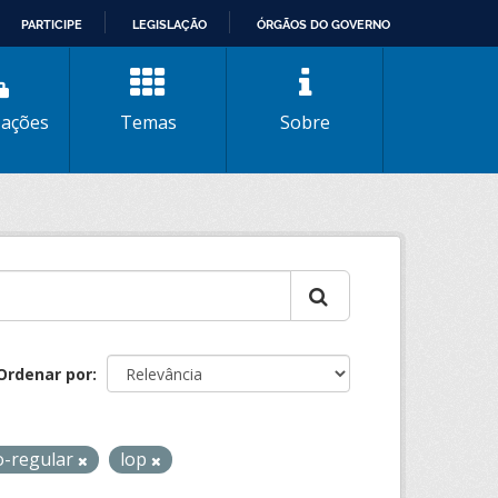
PARTICIPE
LEGISLAÇÃO
ÓRGÃOS DO GOVERNO
zações
Temas
Sobre
Ordenar por
o-regular
lop