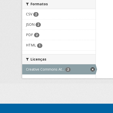
Formatos
CSV
2
JSON
2
PDF
2
HTML
1
Licenças
Creative Commons At...
2