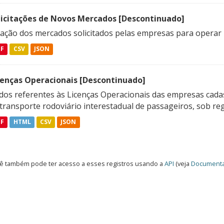
licitações de Novos Mercados [Descontinuado]
lação dos mercados solicitados pelas empresas para operar 
DF
CSV
JSON
cenças Operacionais [Descontinuado]
dos referentes às Licenças Operacionais das empresas cadas
transporte rodoviário interestadual de passageiros, sob reg
DF
HTML
CSV
JSON
ê também pode ter acesso a esses registros usando a
API
(veja
Documenta