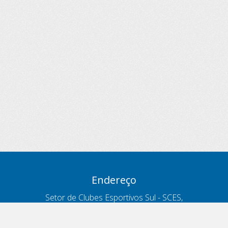
Endereço
Setor de Clubes Esportivos Sul - SCES,
trecho 03, lote 10, Projeto Orla Polo 8
- Brasília - DF