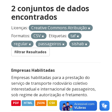
2 conjuntos de dados
encontrados
Licenças:
Creative Commons Atribuição
Formatos:
CSV
Etiquetas:
taf
regular
passageiros
sishab
Filtrar Resultados
Empresas Habilitadas
Empresas habilitadas para a prestação do
serviço de transporte rodoviário coletivo
interestadual e internacional de passageiros,
sob regime de autorização e fretamento.
PDF
HTML
JSON
CSV