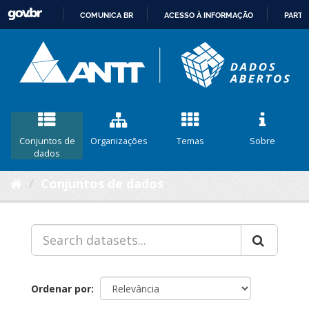
COMUNICA BR
ACESSO À INFORMAÇÃO
PARTI
IR
PARA
O
CONTEÚDO
Conjuntos de
Organizações
Temas
Sobre
dados
Conjuntos de dados
Ordenar por