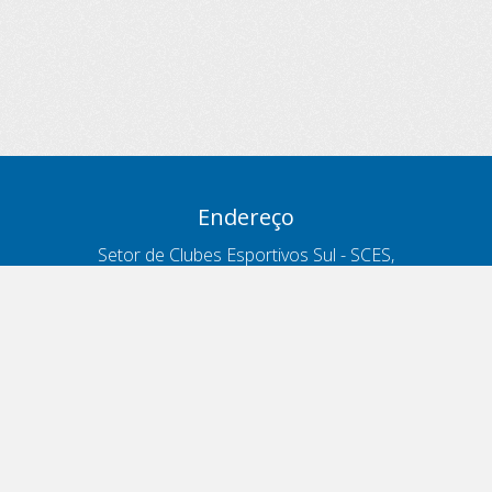
Endereço
Setor de Clubes Esportivos Sul - SCES,
trecho 03, lote 10, Projeto Orla Polo 8
- Brasília - DF
Contatos
Telefone 166
ouvidoria@antt.gov.br
Formulário Fale Conosco