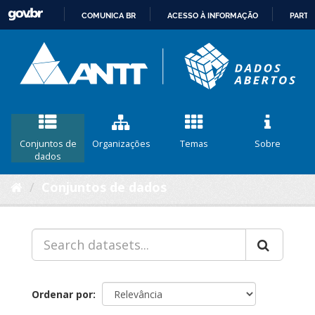
COMUNICA BR
ACESSO À INFORMAÇÃO
PARTI
IR
PARA
O
CONTEÚDO
Conjuntos de
Organizações
Temas
Sobre
dados
Conjuntos de dados
Ordenar por