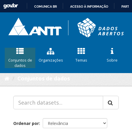
COMUNICA BR
ACESSO À INFORMAÇÃO
PARTI
IR
PARA
O
CONTEÚDO
Conjuntos de
Organizações
Temas
Sobre
dados
Conjuntos de dados
Ordenar por