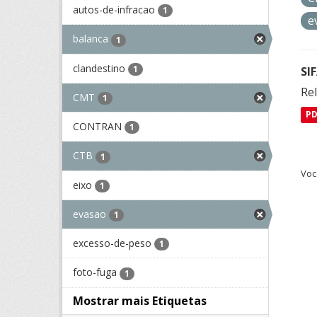
autos-de-infracao
1
e
balanca
1
clandestino
1
SI
Rel
CMT
1
P
CONTRAN
1
CTB
1
Voc
eixo
1
evasao
1
excesso-de-peso
1
foto-fuga
1
Mostrar mais Etiquetas