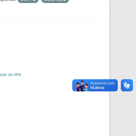
ção da API
).