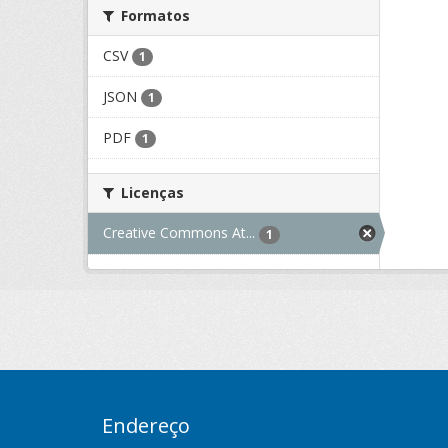
Formatos
CSV
1
JSON
1
PDF
1
Licenças
Creative Commons At...
1
Endereço