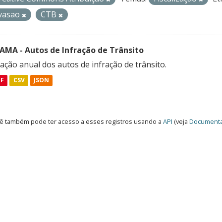
vasao
CTB
FAMA - Autos de Infração de Trânsito
ação anual dos autos de infração de trânsito.
DF
CSV
JSON
ê também pode ter acesso a esses registros usando a
API
(veja
Documenta