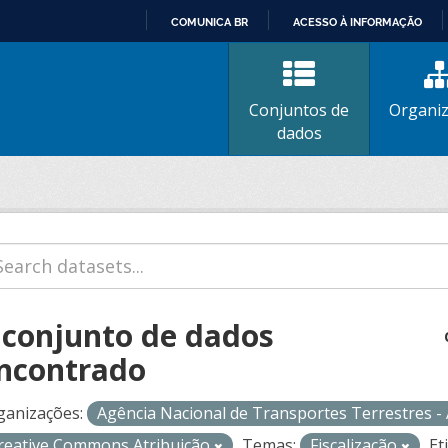
COMUNICA BR
ACESSO À INFORMAÇÃO
IR
PARA
O
Conjuntos de
Organi
CONTEÚDO
dados
 conjunto de dados
ncontrado
ganizações:
Agência Nacional de Transportes Terrestres 
reative Commons Atribuição
Temas:
Fiscalização
Et