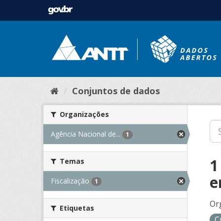
Conjuntos de dados
Organizações
Agência Nacional de...
1
1
Temas
e
Fiscalização
1
Or
Etiquetas
C