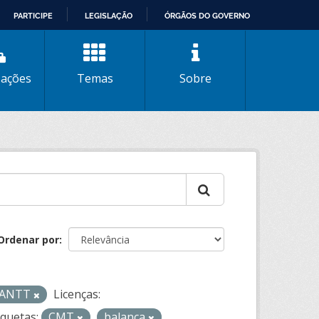
PARTICIPE
LEGISLAÇÃO
ÓRGÃOS DO GOVERNO
zações
Temas
Sobre
Ordenar por
- ANTT
Licenças:
iquetas:
CMT
balanca