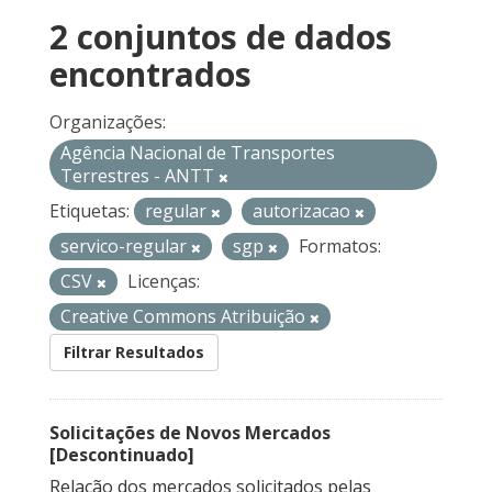
2 conjuntos de dados
encontrados
Organizações:
Agência Nacional de Transportes
Terrestres - ANTT
Etiquetas:
regular
autorizacao
servico-regular
sgp
Formatos:
CSV
Licenças:
Creative Commons Atribuição
Filtrar Resultados
Solicitações de Novos Mercados
[Descontinuado]
Relação dos mercados solicitados pelas