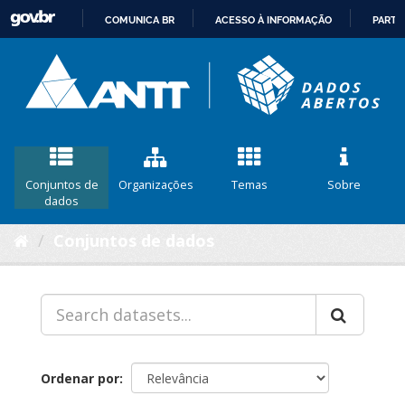
COMUNICA BR
ACESSO À INFORMAÇÃO
PARTI
IR
PARA
O
CONTEÚDO
Conjuntos de
Organizações
Temas
Sobre
dados
Conjuntos de dados
Ordenar por