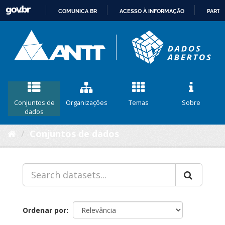
COMUNICA BR
ACESSO À INFORMAÇÃO
PARTI
IR
PARA
O
CONTEÚDO
Conjuntos de
Organizações
Temas
Sobre
dados
Conjuntos de dados
Ordenar por