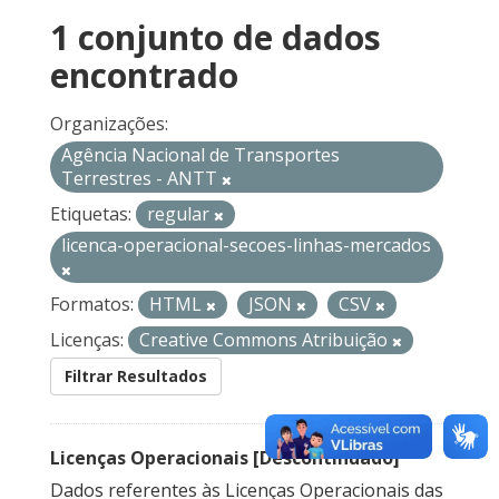
1 conjunto de dados
encontrado
Organizações:
Agência Nacional de Transportes
Terrestres - ANTT
Etiquetas:
regular
licenca-operacional-secoes-linhas-mercados
Formatos:
HTML
JSON
CSV
Licenças:
Creative Commons Atribuição
Filtrar Resultados
Licenças Operacionais [Descontinuado]
Dados referentes às Licenças Operacionais das