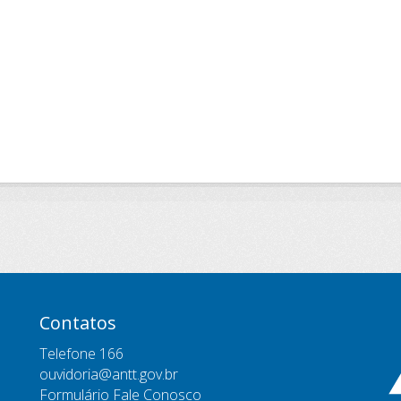
Contatos
Telefone 166
ouvidoria@antt.gov.br
Formulário Fale Conosco