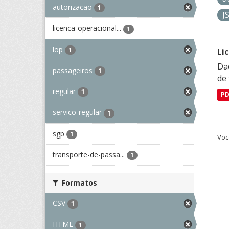
autorizacao
1
J
licenca-operacional...
1
lop
1
Li
Da
passageiros
1
de 
regular
1
P
servico-regular
1
sgp
1
Voc
transporte-de-passa...
1
Formatos
CSV
1
HTML
1