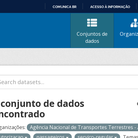
COMUNICA BR
ACESSO À INFORMAÇÃO
IR
PARA
O
Conjuntos de
Organi
CONTEÚDO
dados
 conjunto de dados
ncontrado
ganizações:
Agência Nacional de Transportes Terrestres 
utorizacao
passageiros
servico-regular
Temas