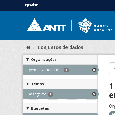
Conjuntos de dados
Organizações
Agência Nacional de...
1
1
Temas
e
Passageiros
1
Or
Etiquetas
a