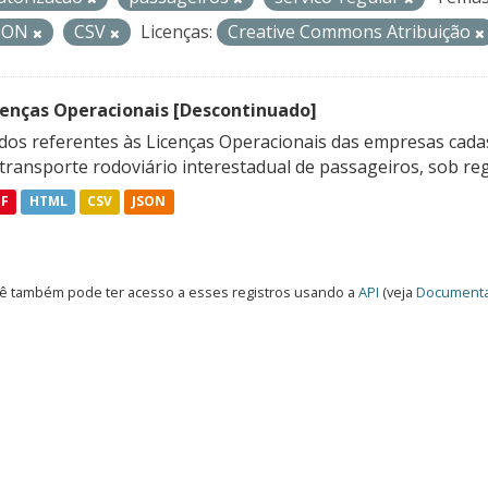
SON
CSV
Licenças:
Creative Commons Atribuição
cenças Operacionais [Descontinuado]
dos referentes às Licenças Operacionais das empresas cadas
transporte rodoviário interestadual de passageiros, sob reg
DF
HTML
CSV
JSON
ê também pode ter acesso a esses registros usando a
API
(veja
Documenta