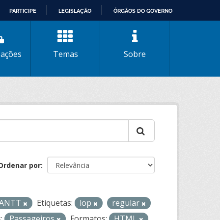
PARTICIPE
LEGISLAÇÃO
ÓRGÃOS DO GOVERNO
zações
Temas
Sobre
Ordenar por
- ANTT
Etiquetas:
lop
regular
:
Passageiros
Formatos:
HTML