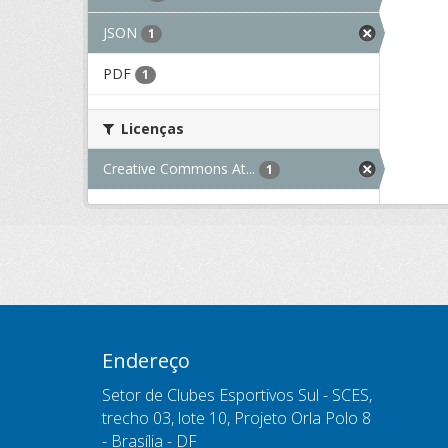
JSON
1
PDF
1
Licenças
Creative Commons At...
1
Endereço
Setor de Clubes Esportivos Sul - SCES,
trecho 03, lote 10, Projeto Orla Polo 8
- Brasília - DF