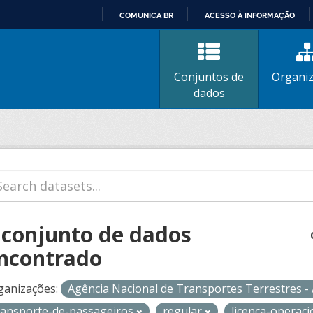
COMUNICA BR
ACESSO À INFORMAÇÃO
IR
PARA
O
Conjuntos de
Organi
CONTEÚDO
dados
 conjunto de dados
ncontrado
ganizações:
Agência Nacional de Transportes Terrestres 
ransporte-de-passageiros
regular
licenca-operac