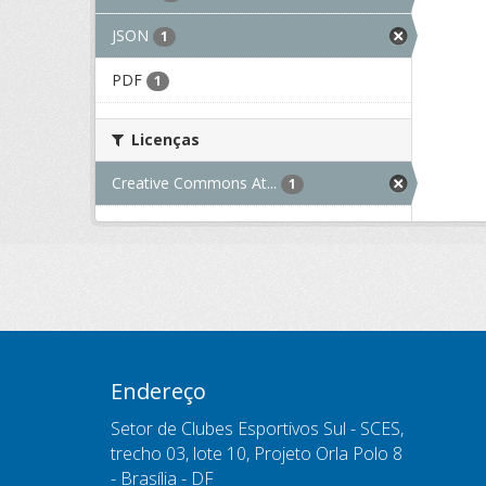
JSON
1
PDF
1
Licenças
Creative Commons At...
1
Endereço
Setor de Clubes Esportivos Sul - SCES,
trecho 03, lote 10, Projeto Orla Polo 8
- Brasília - DF