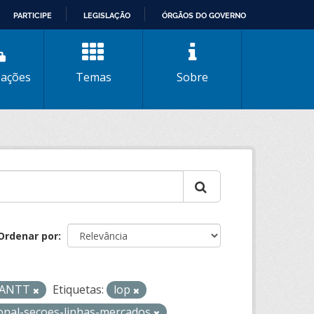
PARTICIPE
LEGISLAÇÃO
ÓRGÃOS DO GOVERNO
zações
Temas
Sobre
Ordenar por
- ANTT
Etiquetas:
lop
ional-secoes-linhas-mercados