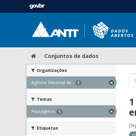
Conjuntos de dados
Organizações
Agência Nacional de...
1
1
Temas
e
Passageiros
1
Or
Etiquetas
t