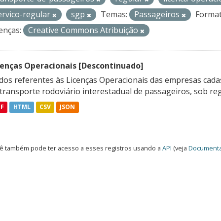
ervico-regular
sgp
Temas:
Passageiros
Format
enças:
Creative Commons Atribuição
cenças Operacionais [Descontinuado]
dos referentes às Licenças Operacionais das empresas cadas
transporte rodoviário interestadual de passageiros, sob reg
DF
HTML
CSV
JSON
ê também pode ter acesso a esses registros usando a
API
(veja
Documenta