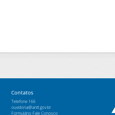
Contatos
Telefone 166
ouvidoria@antt.gov.br
Formulário Fale Conosco