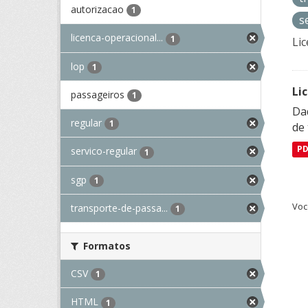
autorizacao
1
s
licenca-operacional...
1
Lic
lop
1
Li
passageiros
1
Da
regular
1
de 
P
servico-regular
1
sgp
1
Voc
transporte-de-passa...
1
Formatos
CSV
1
HTML
1