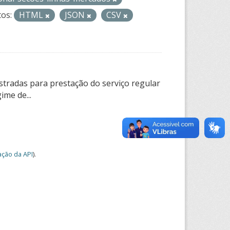
os:
HTML
JSON
CSV
tradas para prestação do serviço regular
ime de...
ção da API
).