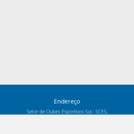
Endereço
Setor de Clubes Esportivos Sul - SCES,
trecho 03, lote 10, Projeto Orla Polo 8
- Brasília - DF