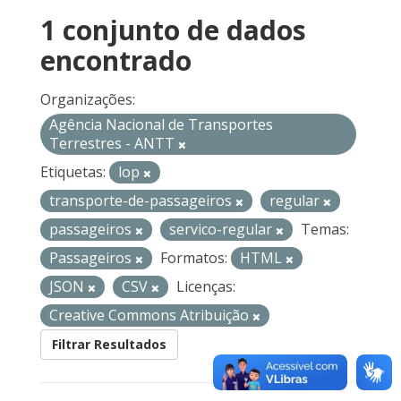
1 conjunto de dados
encontrado
Organizações:
Agência Nacional de Transportes
Terrestres - ANTT
Etiquetas:
lop
transporte-de-passageiros
regular
passageiros
servico-regular
Temas:
Passageiros
Formatos:
HTML
JSON
CSV
Licenças:
Creative Commons Atribuição
Filtrar Resultados