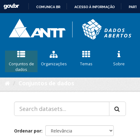
COMUNICA BR
ACESSO À INFORMAÇÃO
PARTI
IR
PARA
O
CONTEÚDO
Conjuntos de
Organizações
Temas
Sobre
dados
Conjuntos de dados
Ordenar por