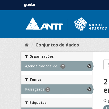
Conjuntos de dados
Organizações
Agência Nacional de...
2
2
Temas
e
Passageiros
2
Or
Etiquetas
t