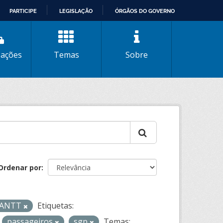
PARTICIPE
LEGISLAÇÃO
ÓRGÃOS DO GOVERNO
zações
Temas
Sobre
Ordenar por
- ANTT
Etiquetas:
passageiros
sgp
Temas: