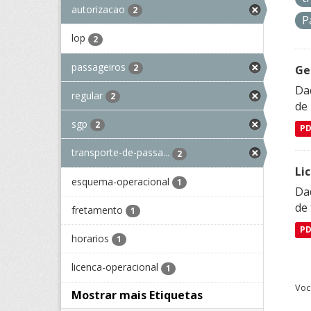
autorizacao
2
P
lop
2
passageiros
2
Ge
Dad
regular
2
de
sgp
2
P
transporte-de-passa...
2
Li
esquema-operacional
1
Da
de 
fretamento
1
P
horarios
1
licenca-operacional
1
Voc
Mostrar mais Etiquetas