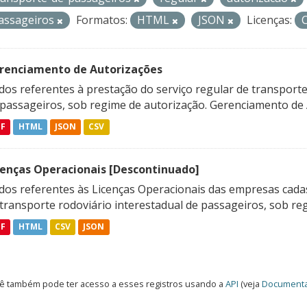
assageiros
Formatos:
HTML
JSON
Licenças:
renciamento de Autorizações
os referentes à prestação do serviço regular de transporte 
 passageiros, sob regime de autorização. Gerenciamento de A
DF
HTML
JSON
CSV
cenças Operacionais [Descontinuado]
dos referentes às Licenças Operacionais das empresas cadas
transporte rodoviário interestadual de passageiros, sob reg
DF
HTML
CSV
JSON
ê também pode ter acesso a esses registros usando a
API
(veja
Documenta