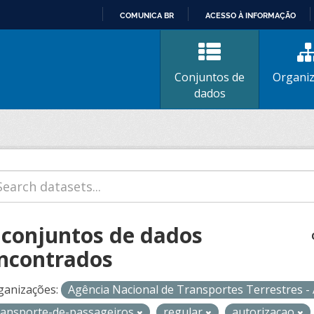
COMUNICA BR
ACESSO À INFORMAÇÃO
IR
PARA
O
Conjuntos de
Organi
CONTEÚDO
dados
 conjuntos de dados
ncontrados
ganizações:
Agência Nacional de Transportes Terrestres 
ransporte-de-passageiros
regular
autorizacao