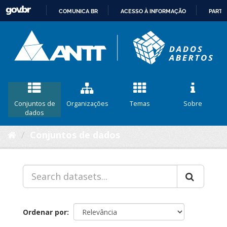
COMUNICA BR
ACESSO À INFORMAÇÃO
PARTI
IR
PARA
O
CONTEÚDO
Conjuntos de
Organizações
Temas
Sobre
dados
Conjuntos de dados
Ordenar por