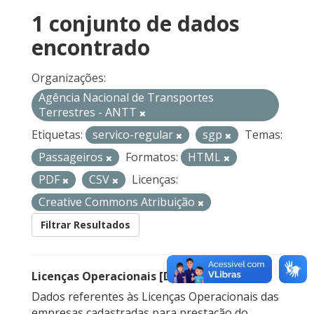
1 conjunto de dados
encontrado
Organizações:
Agência Nacional de Transportes
Terrestres - ANTT
Etiquetas:
servico-regular
sgp
Temas:
Passageiros
Formatos:
HTML
PDF
CSV
Licenças:
Creative Commons Atribuição
Filtrar Resultados
Licenças Operacionais [Descontinuado]
Dados referentes às Licenças Operacionais das
empresas cadastradas para prestação do