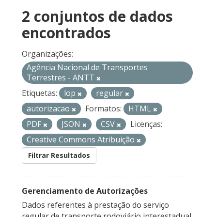
2 conjuntos de dados
encontrados
Organizações:
Agência Nacional de Transportes
Terrestres - ANTT
Etiquetas:
lop
regular
autorizacao
Formatos:
HTML
PDF
JSON
CSV
Licenças:
Creative Commons Atribuição
Filtrar Resultados
Gerenciamento de Autorizações
Dados referentes à prestação do serviço
regular de transporte rodoviário interestadual