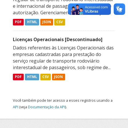
e internacional de passageiros, sob regime de
autorização. Gerenciamento de Autorizações...
PDF
HTML
JSON
CSV
Licenças Operacionais [Descontinuado]
Dados referentes às Licenças Operacionais das
empresas cadastradas para prestação do
serviço regular de transporte rodoviário
interestadual de passageiros, sob regime de...
PDF
HTML
CSV
JSON
Você também pode ter acesso a esses registros usando a
API
(veja
Documentação da API
).