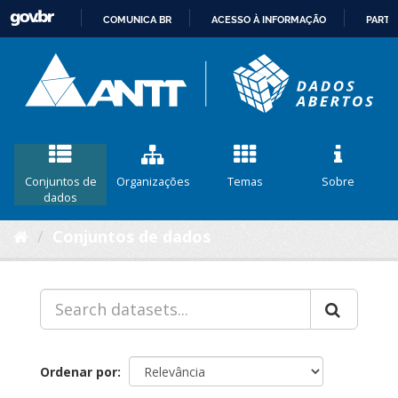
COMUNICA BR
ACESSO À INFORMAÇÃO
PARTI
IR
PARA
O
CONTEÚDO
Conjuntos de
Organizações
Temas
Sobre
dados
Conjuntos de dados
Ordenar por