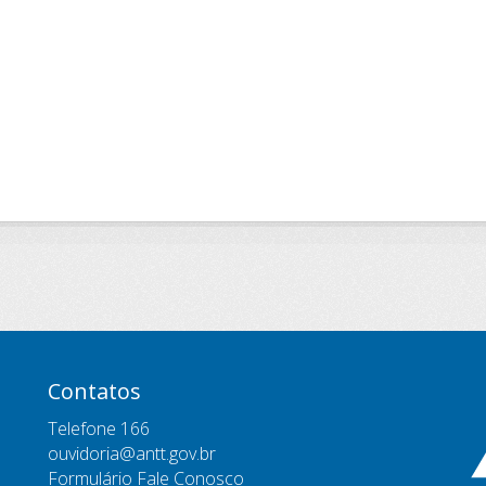
Contatos
Telefone 166
ouvidoria@antt.gov.br
Formulário Fale Conosco