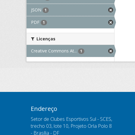
JSON
1
PDF
1
Licenças
Creative Commons At...
1
Endereço
Setor de Clubes Esportivos Sul - SCES,
trecho 03, lote 10, Projeto Orla Polo 8
- Brasília - DF