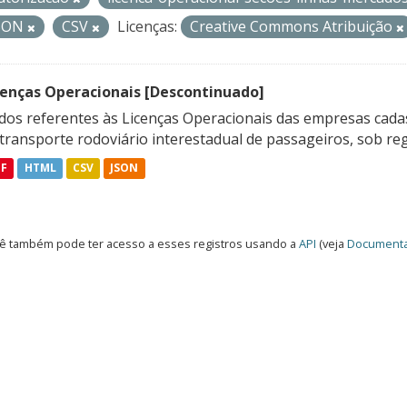
SON
CSV
Licenças:
Creative Commons Atribuição
cenças Operacionais [Descontinuado]
dos referentes às Licenças Operacionais das empresas cadas
transporte rodoviário interestadual de passageiros, sob reg
DF
HTML
CSV
JSON
ê também pode ter acesso a esses registros usando a
API
(veja
Documenta