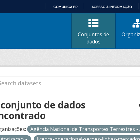
COMUNICA BR
ACESSO À INFORMAÇÃO
IR
PARA
O
Conjuntos de
Organi
CONTEÚDO
dados
 conjunto de dados
ncontrado
ganizações:
Agência Nacional de Transportes Terrestres 
utorizacao
licenca-operacional-secoes-linhas-mercado