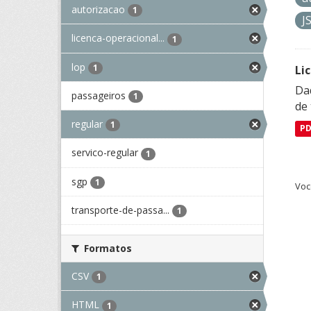
autorizacao
1
J
licenca-operacional...
1
lop
1
Li
Da
passageiros
1
de 
regular
1
P
servico-regular
1
sgp
1
Voc
transporte-de-passa...
1
Formatos
CSV
1
HTML
1