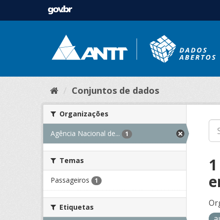
Conjuntos de dados
Organizações
Agência Nacional de...
1
1
Temas
e
Passageiros
1
Or
Etiquetas
a