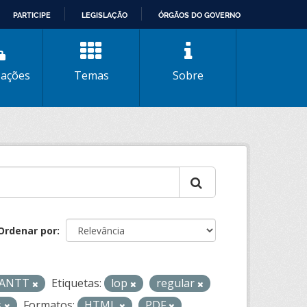
PARTICIPE
LEGISLAÇÃO
ÓRGÃOS DO GOVERNO
zações
Temas
Sobre
Ordenar por
- ANTT
Etiquetas:
lop
regular
s
Formatos:
HTML
PDF