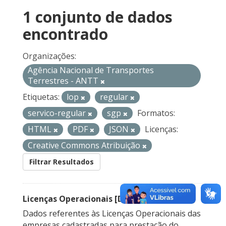
1 conjunto de dados
encontrado
Organizações:
Agência Nacional de Transportes
Terrestres - ANTT
Etiquetas:
lop
regular
servico-regular
sgp
Formatos:
HTML
PDF
JSON
Licenças:
Creative Commons Atribuição
Filtrar Resultados
Licenças Operacionais [Descontinuado]
Dados referentes às Licenças Operacionais das
empresas cadastradas para prestação do