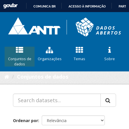
COMUNICA BR
ACESSO À INFORMAÇÃO
PARTI
IR
PARA
O
CONTEÚDO
Conjuntos de
Organizações
Temas
Sobre
dados
Conjuntos de dados
Ordenar por