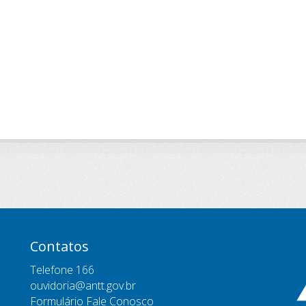
Contatos
Telefone 166
ouvidoria@antt.gov.br
Formulário Fale Conosco