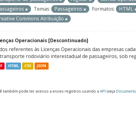
assageiros
Temas:
Passageiros
Formatos:
HTML
reative Commons Atribuição
cenças Operacionais [Descontinuado]
dos referentes às Licenças Operacionais das empresas cadas
transporte rodoviário interestadual de passageiros, sob reg
DF
HTML
CSV
JSON
ê também pode ter acesso a esses registros usando a
API
(veja
Documenta