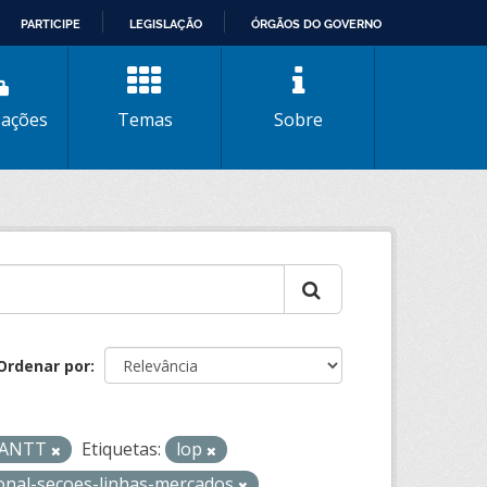
PARTICIPE
LEGISLAÇÃO
ÓRGÃOS DO GOVERNO
zações
Temas
Sobre
Ordenar por
- ANTT
Etiquetas:
lop
ional-secoes-linhas-mercados