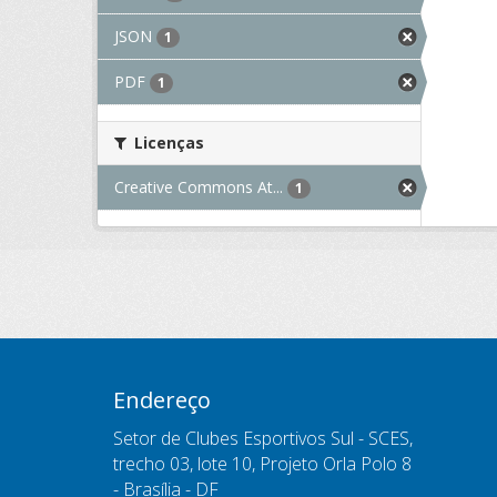
JSON
1
PDF
1
Licenças
Creative Commons At...
1
Endereço
Setor de Clubes Esportivos Sul - SCES,
trecho 03, lote 10, Projeto Orla Polo 8
- Brasília - DF