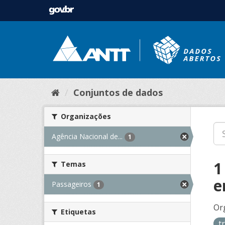
Conjuntos de dados
Organizações
Agência Nacional de...
1
1
Temas
e
Passageiros
1
Or
Etiquetas
t