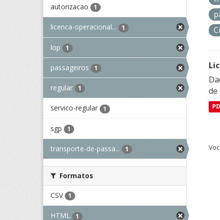
autorizacao
1
p
licenca-operacional...
1
C
lop
1
Li
passageiros
1
Da
regular
1
de 
P
servico-regular
1
sgp
1
Voc
transporte-de-passa...
1
Formatos
CSV
1
HTML
1