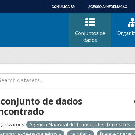
COMUNICA BR
ACESSO À INFORMAÇÃO
IR
PARA
O
Conjuntos de
Organi
CONTEÚDO
dados
 conjunto de dados
ncontrado
ganizações:
Agência Nacional de Transportes Terrestres 
ransporte-de-passageiros
regular
licenca-operac