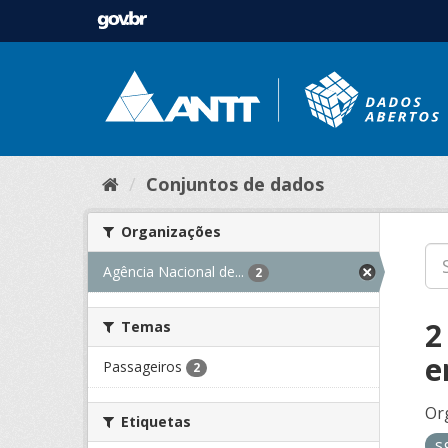
Conjuntos de dados
Organizações
Agência Nacional de...
2
2
Temas
e
Passageiros
2
Or
Etiquetas
s