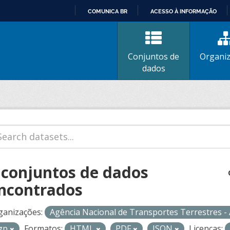
COMUNICA BR
ACESSO À INFORMAÇÃO
IR
PARA
O
Conjuntos de
Organi
CONTEÚDO
dados
 conjuntos de dados
ncontrados
ganizações:
Agência Nacional de Transportes Terrestres 
gp
Formatos:
HTML
PDF
JSON
Licenças: