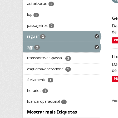
autorizacao
2
lop
2
Ge
passageiros
Dad
2
de
regular
2
P
sgp
2
Li
transporte-de-passa...
2
Da
esquema-operacional
1
de 
P
fretamento
1
horarios
1
Voc
licenca-operacional
1
Mostrar mais Etiquetas