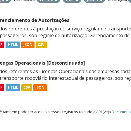
renciamento de Autorizações
os referentes à prestação do serviço regular de transporte 
 passageiros, sob regime de autorização. Gerenciamento de A
DF
HTML
JSON
CSV
cenças Operacionais [Descontinuado]
dos referentes às Licenças Operacionais das empresas cadas
transporte rodoviário interestadual de passageiros, sob reg
DF
HTML
CSV
JSON
ê também pode ter acesso a esses registros usando a
API
(veja
Documenta