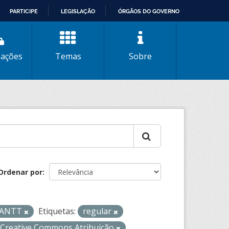
PARTICIPE
LEGISLAÇÃO
ÓRGÃOS DO GOVERNO
zações
Temas
Sobre
Ordenar por
- ANTT
Etiquetas:
regular
Creative Commons Atribuição