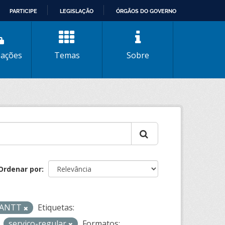
PARTICIPE
LEGISLAÇÃO
ÓRGÃOS DO GOVERNO
zações
Temas
Sobre
Ordenar por
- ANTT
Etiquetas:
servico-regular
Formatos: