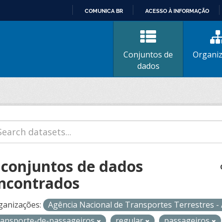
COMUNICA BR
ACESSO À INFORMAÇÃO
IR
PARA
O
Conjuntos de
Organi
CONTEÚDO
dados
 conjuntos de dados
ncontrados
ganizações:
Agência Nacional de Transportes Terrestres 
ransporte-de-passageiros
regular
passageiros