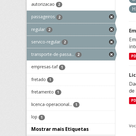
autorizacao
2
H
passageiros
2
regular
2
Em
Emp
servico-regular
2
in
transporte-de-passa...
2
P
empresas-taf
1
Li
fretado
1
Da
de 
fretamento
1
P
licenca-operacional...
1
lop
1
Voc
Mostrar mais Etiquetas