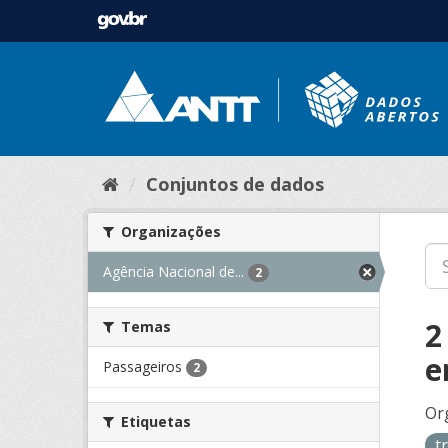
Conjuntos de dados
Organizações
Agência Nacional de...
2
2
Temas
e
Passageiros
2
Or
Etiquetas
t