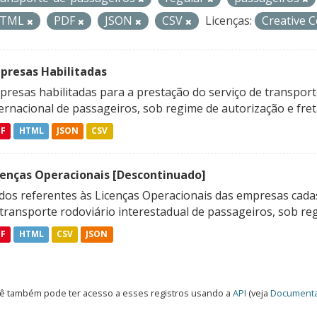
TML
PDF
JSON
CSV
Licenças:
Creative 
presas Habilitadas
resas habilitadas para a prestação do serviço de transporte
ternacional de passageiros, sob regime de autorização e fre
DF
HTML
JSON
CSV
cenças Operacionais [Descontinuado]
dos referentes às Licenças Operacionais das empresas cadas
transporte rodoviário interestadual de passageiros, sob reg
DF
HTML
CSV
JSON
ê também pode ter acesso a esses registros usando a
API
(veja
Documenta