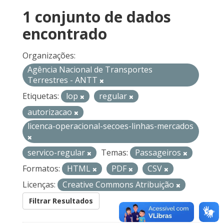
1 conjunto de dados
encontrado
Organizações:
Agência Nacional de Transportes
Terrestres - ANTT
Etiquetas:
lop
regular
autorizacao
licenca-operacional-secoes-linhas-mercados
servico-regular
Temas:
Passageiros
Formatos:
HTML
PDF
CSV
Licenças:
Creative Commons Atribuição
Filtrar Resultados