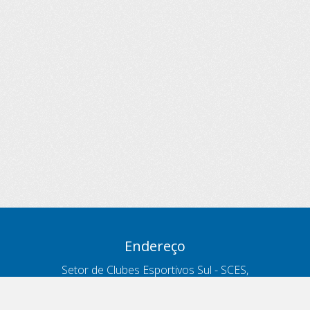
Endereço
Setor de Clubes Esportivos Sul - SCES,
trecho 03, lote 10, Projeto Orla Polo 8
- Brasília - DF