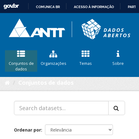
COMUNICA BR
ACESSO À INFORMAÇÃO
PARTI
IR
PARA
O
CONTEÚDO
Conjuntos de
Organizações
Temas
Sobre
dados
Conjuntos de dados
Ordenar por