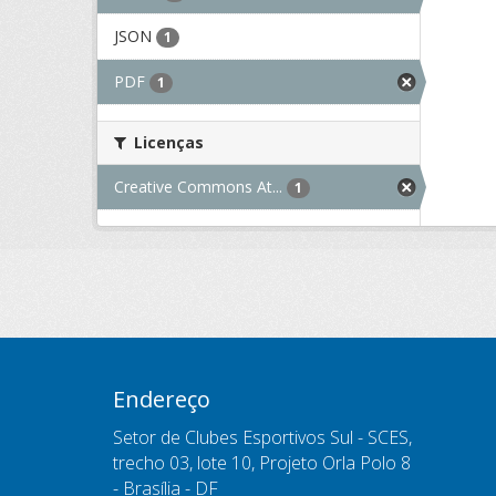
JSON
1
PDF
1
Licenças
Creative Commons At...
1
Endereço
Setor de Clubes Esportivos Sul - SCES,
trecho 03, lote 10, Projeto Orla Polo 8
- Brasília - DF