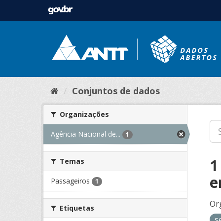
Conjuntos de dados
Organizações
Agência Nacional de...
1
1
Temas
e
Passageiros
1
Or
Etiquetas
s