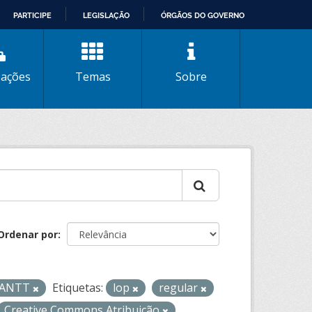
PARTICIPE
LEGISLAÇÃO
ÓRGÃOS DO GOVERNO
zações
Temas
Sobre
Ordenar por
- ANTT
Etiquetas:
lop
regular
Creative Commons Atribuição