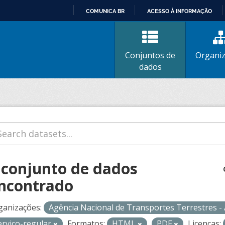
COMUNICA BR
ACESSO À INFORMAÇÃO
IR
PARA
O
Conjuntos de
Organi
CONTEÚDO
dados
 conjunto de dados
ncontrado
ganizações:
Agência Nacional de Transportes Terrestres 
ervico-regular
Formatos:
HTML
PDF
Licenças: