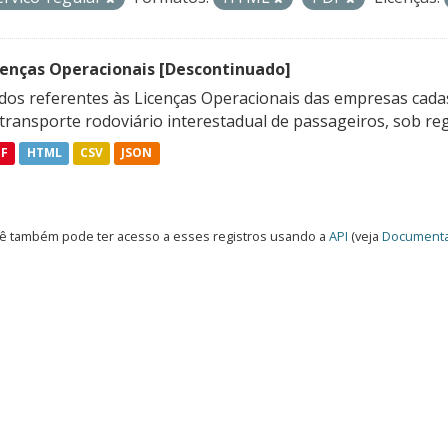
cenças Operacionais [Descontinuado]
dos referentes às Licenças Operacionais das empresas cadas
transporte rodoviário interestadual de passageiros, sob reg
DF
HTML
CSV
JSON
ê também pode ter acesso a esses registros usando a
API
(veja
Documenta