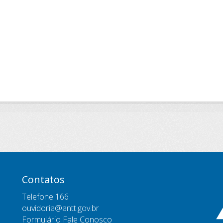
Contatos
Telefone 166
ouvidoria@antt.gov.br
Formulário Fale Conosco