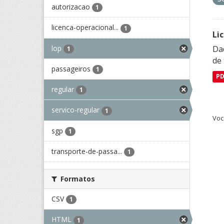
autorizacao
1
licenca-operacional...
1
Li
lop
Da
1
de 
passageiros
1
P
regular
1
servico-regular
1
Voc
sgp
1
transporte-de-passa...
1
Formatos
CSV
1
HTML
1