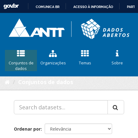
COMUNICA BR
ACESSO À INFORMAÇÃO
PARTI
IR
PARA
O
CONTEÚDO
Conjuntos de
Organizações
Temas
Sobre
dados
Conjuntos de dados
Ordenar por