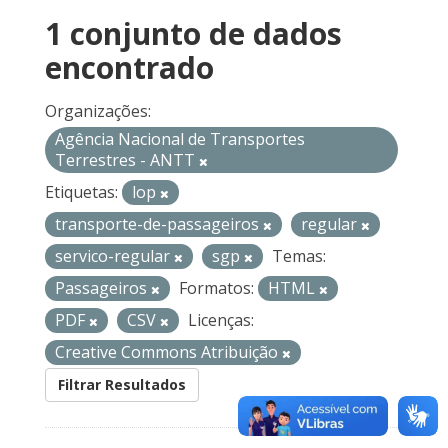
1 conjunto de dados
encontrado
Organizações:
Agência Nacional de Transportes
Terrestres - ANTT
Etiquetas:
lop
transporte-de-passageiros
regular
servico-regular
sgp
Temas:
Passageiros
Formatos:
HTML
PDF
CSV
Licenças:
Creative Commons Atribuição
Filtrar Resultados