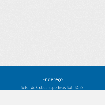
Endereço
Setor de Clubes Esportivos Sul - SCES,
trecho 03, lote 10, Projeto Orla Polo 8
- Brasília - DF