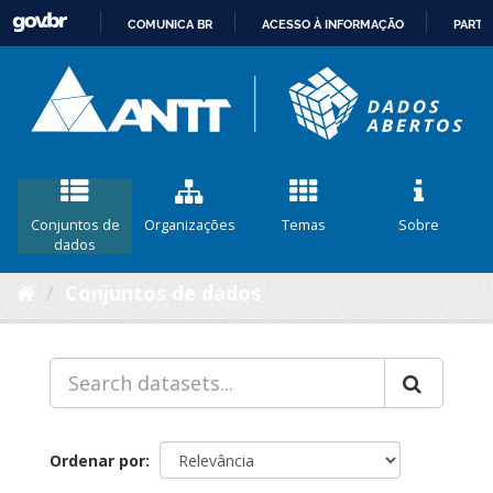
COMUNICA BR
ACESSO À INFORMAÇÃO
PARTI
IR
PARA
O
CONTEÚDO
Conjuntos de
Organizações
Temas
Sobre
dados
Conjuntos de dados
Ordenar por