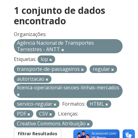
1 conjunto de dados
encontrado
Organizações:
Agência Nacional de Transportes
Terrestres - ANTT
Etiquetas:
lop
transporte-de-passageiros
regular
autorizacao
licenca-operacional-secoes-linhas-mercados
servico-regular
Formatos:
HTML
PDF
CSV
Licenças:
Creative Commons Atribuição
Filtrar Resultados