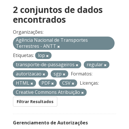
2 conjuntos de dados
encontrados
Organizações:
Agência Nacional de Transportes
Terrestres - ANTT
Etiquetas:
lop
transporte-de-passageiros
regular
autorizacao
sgp
Formatos:
HTML
PDF
CSV
Licenças:
Creative Commons Atribuição
Filtrar Resultados
Gerenciamento de Autorizações