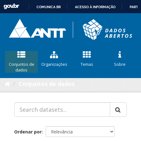
COMUNICA BR
ACESSO À INFORMAÇÃO
PARTI
IR
PARA
O
CONTEÚDO
Conjuntos de
Organizações
Temas
Sobre
dados
Conjuntos de dados
Ordenar por