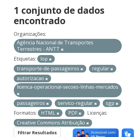
1 conjunto de dados
encontrado
Organizações:
Agência Nacional de Transportes
Terrestres - ANTT
Etiquetas:
lop
transporte-de-passageiros
regular
autorizacao
licenca-operacional-secoes-linhas-mercados
passageiros
servico-regular
sgp
Formatos:
HTML
PDF
Licenças:
Creative Commons Atribuição
Filtrar Resultados