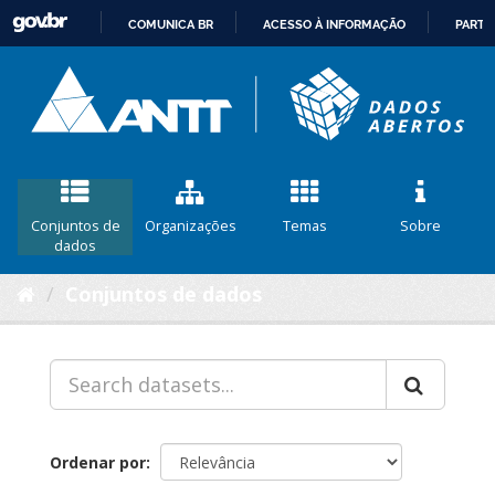
COMUNICA BR
ACESSO À INFORMAÇÃO
PARTI
IR
PARA
O
CONTEÚDO
Conjuntos de
Organizações
Temas
Sobre
dados
Conjuntos de dados
Ordenar por