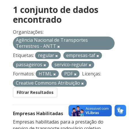
1 conjunto de dados
encontrado
Organizações:
Agência Nacional de Transportes
Terrestres - ANTT
Etiquetas:
regular
empresas-taf
passageiros
servico-regular
Formatos:
HTML
PDF
Licenças:
Creative Commons Atribuição
Filtrar Resultados
Empresas Habilitadas
Empresas habilitadas para a prestação do
serviço de transporte rodoviário coletivo