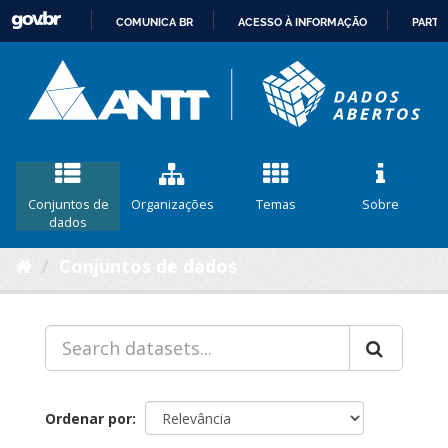
COMUNICA BR
ACESSO À INFORMAÇÃO
PARTI
IR
PARA
O
CONTEÚDO
Conjuntos de
Organizações
Temas
Sobre
dados
Conjuntos de dados
Ordenar por