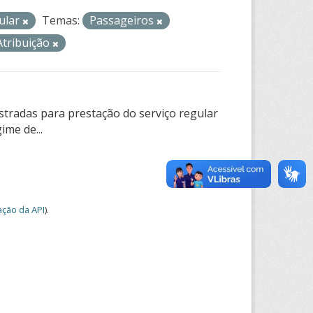
gular
Temas:
Passageiros
tribuição
tradas para prestação do serviço regular
ime de...
ção da API
).