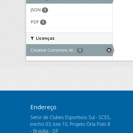
JSON
1
PDF
1
Licenças
Creative Commons At...
1
Endereço
Setor de Clubes Esportivos Sul - SCES,
trecho 03, lote 10, Projeto Orla Polo 8
- Brasília - DF