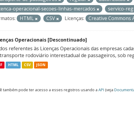
icenca-operacional-secoes-linhas-mercados
servico-re
rmatos:
HTML
CSV
Licenças:
Creative Commons A
cenças Operacionais [Descontinuado]
dos referentes às Licenças Operacionais das empresas cadas
transporte rodoviário interestadual de passageiros, sob reg
DF
HTML
CSV
JSON
ê também pode ter acesso a esses registros usando a
API
(veja
Documenta