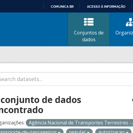
COMUNICA BR
ACESSO À INFORMAÇÃO
IR
PARA
O
Conjuntos de
Organi
CONTEÚDO
dados
 conjunto de dados
ncontrado
ganizações:
Agência Nacional de Transportes Terrestres 
ransporte-de-passageiros
regular
autorizacao