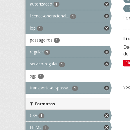
autorizacao
1
l
licenca-operacional...
1
Fo
lop
1
Li
passageiros
1
Da
regular
1
de 
P
servico-regular
1
sgp
1
Voc
transporte-de-passa...
1
Formatos
CSV
1
HTML
1