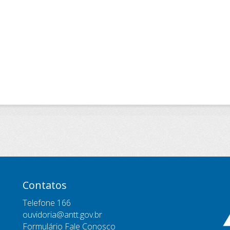
Contatos
Telefone 166
ouvidoria@antt.gov.br
Formulário Fale Conosco