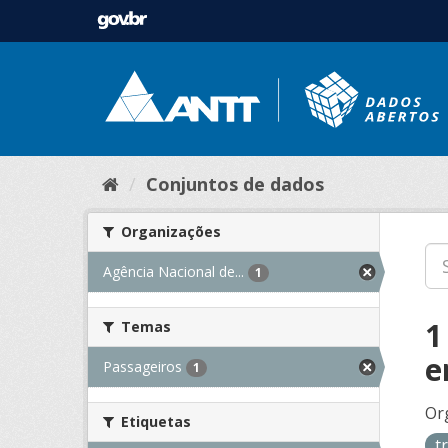
Conjuntos de dados
Organizações
Agência Nacional de...
1
1
Temas
e
Passageiros
1
Or
Etiquetas
t