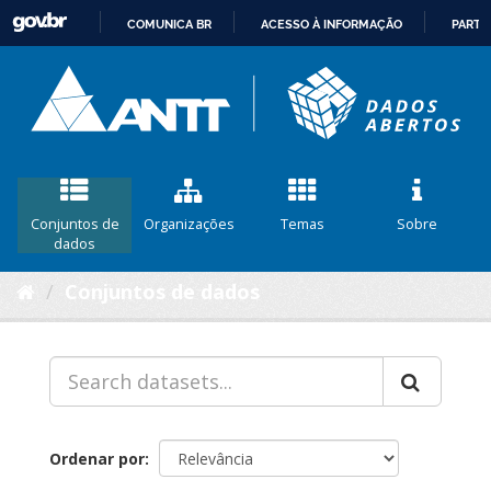
COMUNICA BR
ACESSO À INFORMAÇÃO
PARTI
IR
PARA
O
CONTEÚDO
Conjuntos de
Organizações
Temas
Sobre
dados
Conjuntos de dados
Ordenar por