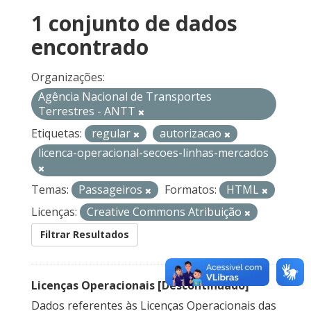
1 conjunto de dados
encontrado
Organizações:
Agência Nacional de Transportes
Terrestres - ANTT
Etiquetas:
regular
autorizacao
licenca-operacional-secoes-linhas-mercados
Temas:
Passageiros
Formatos:
HTML
Licenças:
Creative Commons Atribuição
Filtrar Resultados
Licenças Operacionais [Descontinuado]
Dados referentes às Licenças Operacionais das